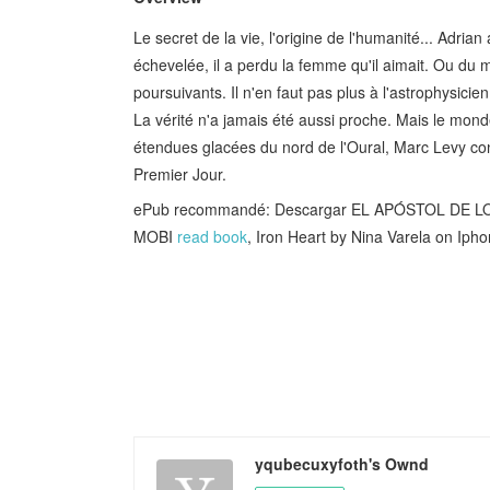
Le secret de la vie, l'origine de l'humanité... Adri
échevelée, il a perdu la femme qu'il aimait. Ou du mo
poursuivants. Il n'en faut pas plus à l'astrophysicie
La vérité n'a jamais été aussi proche. Mais le mond
étendues glacées du nord de l'Oural, Marc Levy c
Premier Jour.
ePub recommandé: Descargar EL APÓSTOL DE L
MOBI
read book
, Iron Heart by Nina Varela on Ip
yqubecuxyfoth's Ownd