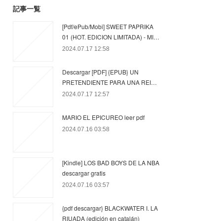
記事一覧
[Pdf/ePub/Mobi] SWEET PAPRIKA
01 (HOT. EDICION LIMITADA) - MI…
2024.07.17 12:58
Descargar [PDF] {EPUB} UN
PRETENDIENTE PARA UNA REI…
2024.07.17 12:57
MARIO EL EPICUREO leer pdf
2024.07.16 03:58
[Kindle] LOS BAD BOYS DE LA NBA
descargar gratis
2024.07.16 03:57
{pdf descargar} BLACKWATER I. LA
RIUADA (edición en catalán)