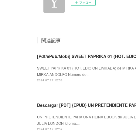
フォロー
関連記事
[Pdf/ePub/Mobi] SWEET PAPRIKA 01 (HOT. EDI
SWEET PAPRIKA 01 (HOT. EDICION LIMITADA) de MIRKA 
MIRKA ANDOLFO Número de...
2024.07.17 12:58
Descargar [PDF] {EPUB} UN PRETENDIENTE P
UN PRETENDIENTE PARA UNA REINA EBOOK de JULIA L
JULIA LONDON Idioma:...
2024.07.17 12:57